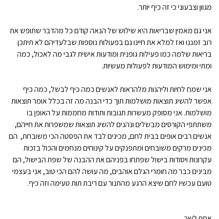
מגוון וצבעוני כי זה כיף יותר.
אני גם מאמין שבריאות היא שילוש של הנאה קודם כל מהדבר שתופש את
רוב זמננו ואז למלא את חיינו גם בפעולות נוספות שבלעדיהם לא תיתכן
בריאות שלמה כמו פעילות גופנית ומודעות אישית לגבי מה לאכול, כמה
ומתי ומימוש המודעות לפעולות מעשיות.
אני שמח לחיות וליהנות מלהראות לאנשים כמה כיף לבשל, כמה כיף
אפשר להשיג תוצאות מושלמות תוך כדי הבנה מה זה בכלל אומר תוצאות
מושלמות. אני מסופק מעשרות תגובות ותודות מחממות על האופן בו
משתתפי הקורסים מבשלים ונהנים להשיג תוצאות שמשפרות את חייהם,
אנשים רבים אופים בבית לחם, מכינים לבד את הפסטה הכי משובחת, הם
מכינים מרקים משובחים ומתפנקים על קינוחים מנחמים והכול בזכות
עקרונות ויסודות בישול שפתחו בפניהם את ההבנה של שפת הבישול, הם
מבינים כבר מה חומרי הגלם אוהבים, מה עושה להם הכי טוב, אני בעצמי
טועם עכשיו לחם שיצא הרגע מהתנור עם ריבת תות טעימה וזה כיף.
אסף לשר