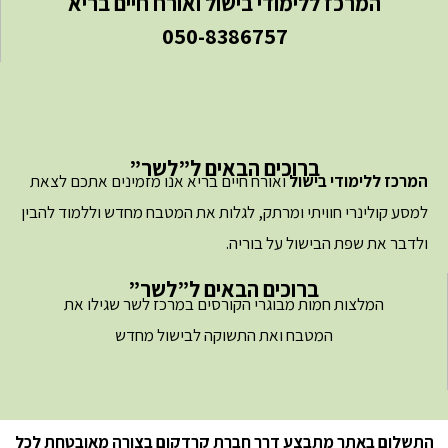
המרכז ללימודי בישול ואורח חיים בריא
050-8386757
ברוכים הבאים ל”לשר”
המרכז ללימודי בישול
ואורח חיים בריא אנו מזמינים אתכם לצאת
למסע קולינרי חוויתי ומרתק, לגלות את המטבח מחדש וללמוד להבין
ולדבר את שפת הבישול על בוריה.
ברוכים הבאים ל”לשר”
המלצות חמות מבוגרי הקורסים במרכז לשר שגילו את
המטבח ואת התשוקה לבישול מחדש
התשלום באתר מתבצע דרך חברת קרדקום בצורה מאובטחת לכל