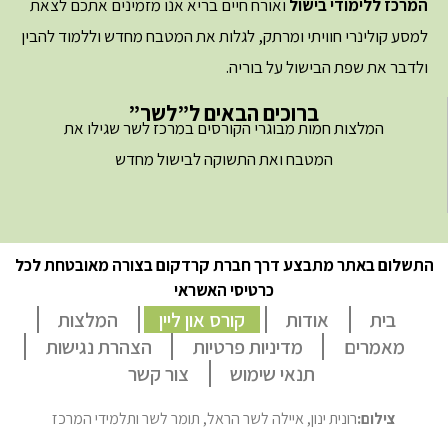
המרכז ללימודי בישול
ואורח חיים בריא אנו מזמינים אתכם לצאת
למסע קולינרי חוויתי ומרתק, לגלות את המטבח מחדש וללמוד להבין
ולדבר את שפת הבישול על בוריה.
ברוכים הבאים ל”לשר”
המלצות חמות מבוגרי הקורסים במרכז לשר שגילו את
המטבח ואת התשוקה לבישול מחדש
התשלום באתר מתבצע דרך חברת קרדקום בצורה מאובטחת לכל
כרטיסי האשראי
בית
אודות
קורס און ליין
המלצות
מאמרים
מדיניות פרטיות
הצהרת נגישות
תנאי שימוש
צור קשר
צילום:
רונית ינון, איילה לשר הראל, תומר לשר ותלמידי המרכז