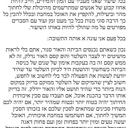
בכל שיעור שאני מעביר עם המון תלמידים, חייב להיות
אחוז קבוע של אנשים שמתרשמים מהיכולת שלי לחתוך
מהר וביעילות, להקפיץ את האוכל במחבת ובכלל להכין כל
כך הרבה סוגי מנות בכל כך מעט זמן ועוד עם הסברים
מפורטים על מה שהולך להיות באותו השיעור.
בכל פעם אני עונה א אותה התשובה:
נכון כשאתם נכנסים הביתה והאור סגור, אתם בלי לראות
מושיטים יד לעבר השלטר והופ קסם האור נדלק, זה לא
ממש קסם זה בה בעקבות אימון של שנים של כניסה
הביתה כשחשוך והושטת היד לכיוון השלטר עד שהיד
יודעת לעשות את הפעולה לבד בלי לחשוב או לחפש,
חשוב לציין שהמיקום של השלטר ממוקם בדיוק במקום
הנוח ביותר כדי שהיד תושט אליו והאור יידלק. זה בדיוק
אותו הדבר בהכנת אוכל, אם תעבדו עם סכין איכותית
החיתוך יהיה בטוח יותר ובטוח שמהיר יותר, אם יהיה לכם
משחיז סכינים שמתאים לסכין שלכם אז בזכותו הסכין
תמשיך לחתוך, אם תשתמשו במחבת איכותית, האוכל
יעשה טעים ומזין יותר בפחות זמן ועם פחות דאגה