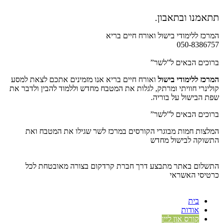
תתאמנו ובתאבון.
המרכז ללימודי בישול ואורח חיים בריא
050-8386757
ברוכים הבאים ל”לשר”
המרכז ללימודי בישול
ואורח חיים בריא אנו מזמינים אתכם לצאת למסע
קולינרי חוויתי ומרתק, לגלות את המטבח מחדש וללמוד להבין ולדבר את
שפת הבישול על בוריה.
ברוכים הבאים ל”לשר”
המלצות חמות מבוגרי הקורסים במרכז לשר שגילו את המטבח ואת
התשוקה לבישול מחדש
התשלום באתר מתבצע דרך חברת קרדקום בצורה מאובטחת לכל
כרטיסי האשראי
בית
אודות
קורס און ליין