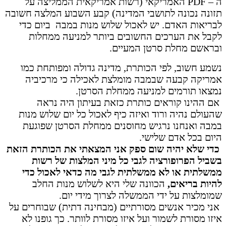
ה – PDF האמריקאי (רשות אמריקאית הממליצה על
תזונה נכונה לתושבי המדינה) קבע השבוע המלצה חשובה
לבריאות האדם. יש לאכול שלוש מנות במבה ביום כדי
לקבל את הערכים החשובים ביותר למניעה ממחלות
ובראשם מחלת סרטן המעיים.
נשמע חשוב, לפי הכותרת, מדינה גדולה ומפותחת כמו
אמריקה קבעה שבמבה מומלצת לאכילה כי מרכיביה
נמצאו תורמים למניעה ממחלת הסרטן.
אם ההינו קוראים כותרת כזאת בעיתון היה נראה
שהעולם נהיה ורוד ואיזה כיף לאכול כל יום שלוש מנות
במבה ואנחנו נרגיש מחוסנים ממחלת הסרטן שפוגעת
היום בכל אדם שלישי.
כדי שלא יהיה שום ספק אני המצאתי את הכותרת הזאת
בשביל הפרופורציה לגבי כל מיני המלצות של רשות
ממשלתית או לא ממשלתית לגבי מה כדאי לאכול כדי
להיות בריאים,
הכוונה שלי היא לשלוש מנות החלב
שמומלצות על ידי הממשלה לצרוך מידי יום.
אני מכיר אנשים מסורתיים (מבחינה דתית) שבוחרים על
איזו מסורת לשמור ועל איזו מסורת לוותר. כך גופנו לא