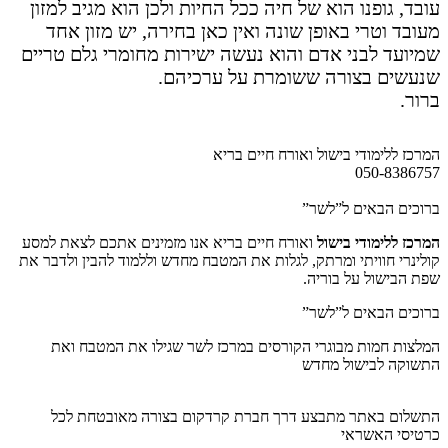
עובד, גופנו הוא של חיה ככל החיות ולכן הוא מגיב למזון
מעובד וטרי באופן שונה ואין כאן בחירה, יש מזון אחד
שמיועד לבני אדם והוא נעשה ישירות מחומרי גלם טריים
שנעשים בצורה ששומרת על ערכיהם.
ברור.
המרכז ללימודי בישול ואורח חיים בריא
050-8386757
ברוכים הבאים ל”לשר”
המרכז ללימודי בישול
ואורח חיים בריא אנו מזמינים אתכם לצאת למסע
קולינרי חוויתי ומרתק, לגלות את המטבח מחדש וללמוד להבין ולדבר את
שפת הבישול על בוריה.
ברוכים הבאים ל”לשר”
המלצות חמות מבוגרי הקורסים במרכז לשר שגילו את המטבח ואת
התשוקה לבישול מחדש
התשלום באתר מתבצע דרך חברת קרדקום בצורה מאובטחת לכל
כרטיסי האשראי